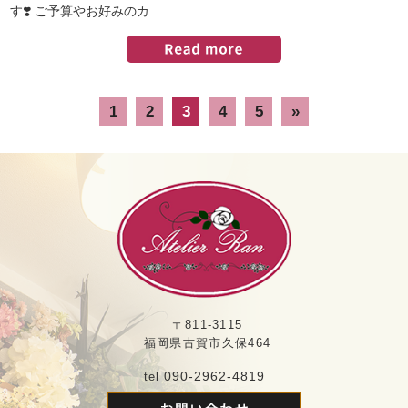
す❣️ ご予算やお好みのカ...
1
2
3
4
5
»
〒811-3115
福岡県古賀市久保464
090-2962-4819
tel